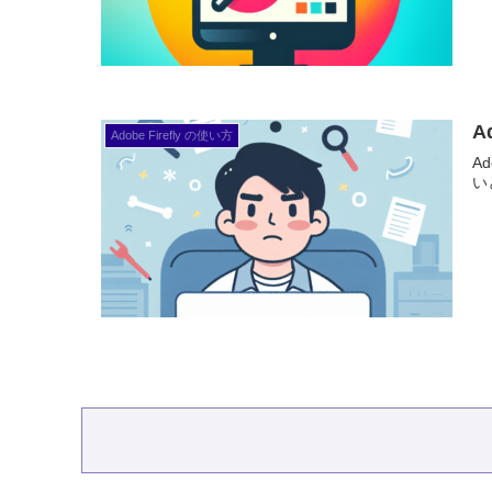
A
Adobe Firefly の使い方
A
い