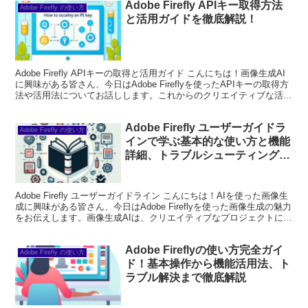
Adobe Firefly APIキー取得方法
Adobe Firefly の使い方
と活用ガイドを徹底解説！
Adobe Firefly APIキーの取得と活用ガイド こんにちは！画像生成AI
に興味がある皆さん、今日はAdobe Fireflyを使ったAPIキーの取得方
法や活用法についてお話しします。これからのクリエイティブな活動
に役立つ情報が盛り...
Adobe Firefly ユーザーガイドラ
Adobe Firefly の使い方
インで学ぶ基本的な使い方と機能
詳細、トラブルシューティングと
最新アップデート情報
Adobe Firefly ユーザーガイドライン こんにちは！AIを使った画像生
成に興味がある皆さん、今日はAdobe Fireflyを使った画像生成の魅力
をお伝えします。画像生成AIは、クリエイティブなプロジェクトに新
しい可能性をもたらし...
Adobe Fireflyの使い方完全ガイ
Adobe Firefly の使い方
ド！基本操作から機能活用法、ト
ラブル解決まで徹底解説