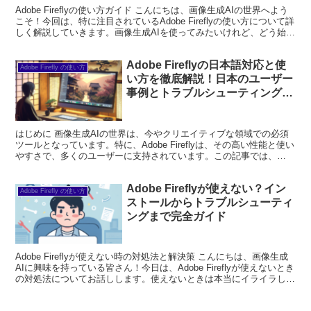
Adobe Fireflyの使い方ガイド こんにちは、画像生成AIの世界へよう
こそ！今回は、特に注目されているAdobe Fireflyの使い方について詳
しく解説していきます。画像生成AIを使ってみたいけれど、どう始め
ればいいのか分からない...
Adobe Fireflyの日本語対応と使
Adobe Firefly の使い方
い方を徹底解説！日本のユーザー
事例とトラブルシューティングも
完全ガイド
はじめに 画像生成AIの世界は、今やクリエイティブな領域での必須
ツールとなっています。特に、Adobe Fireflyは、その高い性能と使い
やすさで、多くのユーザーに支持されています。この記事では、
Adobe Fireflyの基本情報から日...
Adobe Fireflyが使えない？イン
Adobe Firefly の使い方
ストールからトラブルシューティ
ングまで完全ガイド
Adobe Fireflyが使えない時の対処法と解決策 こんにちは、画像生成
AIに興味を持っている皆さん！今日は、Adobe Fireflyが使えないとき
の対処法についてお話しします。使えないときは本当にイライラしま
すよね。でも安心してくだ...