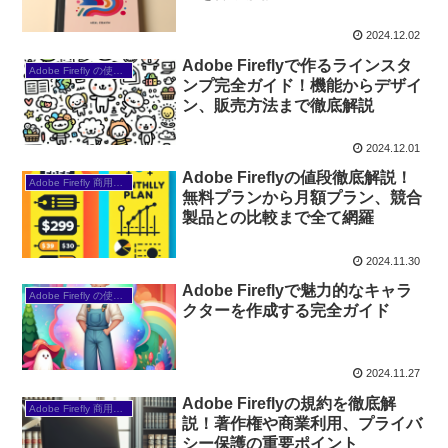
2024.12.02
Adobe Fireflyで作るラインスタ
Adobe Firefly の使い方
ンプ完全ガイド！機能からデザイ
ン、販売方法まで徹底解説
2024.12.01
Adobe Fireflyの値段徹底解説！
Adobe Firefly 商用利用と規約
無料プランから月額プラン、競合
製品との比較まで全て網羅
2024.11.30
Adobe Fireflyで魅力的なキャラ
Adobe Firefly の使い方
クターを作成する完全ガイド
2024.11.27
Adobe Fireflyの規約を徹底解
Adobe Firefly 商用利用と規約
説！著作権や商業利用、プライバ
シー保護の重要ポイント