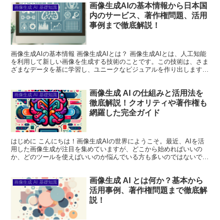
画像生成AIの基本情報から日本国
画像生成 AI 基礎知識
内のサービス、著作権問題、活用
事例まで徹底解説！
画像生成AIの基本情報 画像生成AIとは？ 画像生成AIとは、人工知能
を利用して新しい画像を生成する技術のことです。この技術は、さま
ざまなデータを基に学習し、ユニークなビジュアルを作り出します。
特に、アートやデザインの分野での活用が注目され...
画像生成 AI の仕組みと活用法を
画像生成 AI 基礎知識
徹底解説！クオリティや著作権も
網羅した完全ガイド
はじめに こんにちは！画像生成AIの世界にようこそ。最近、AIを活
用した画像生成が注目を集めていますが、どこから始めればいいの
か、どのツールを使えばいいのか悩んでいる方も多いのではないでし
ょうか？この記事では、画像生成AIの基本知識から利用...
画像生成 AI とは何か？基本から
画像生成 AI 基礎知識
活用事例、著作権問題まで徹底解
説！