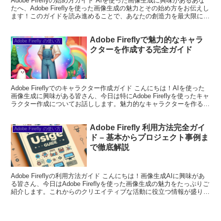
Adobe Fireflyの始め方ガイド AIを使った画像生成に興味があるあな
たへ、Adobe Fireflyを使った画像生成の魅力とその始め方をお伝えし
ます！このガイドを読み進めることで、あなたの創造力を最大限に引
き出す方法を学び、素晴ら...
Adobe Fireflyで魅力的なキャラ
Adobe Firefly の使い方
クターを作成する完全ガイド
Adobe Fireflyでのキャラクター作成ガイド こんにちは！AIを使った
画像生成に興味がある皆さん、今日は特にAdobe Fireflyを使ったキャ
ラクター作成についてお話しします。魅力的なキャラクターを作るた
めの基本から、実際のプロ...
Adobe Firefly 利用方法完全ガイ
Adobe Firefly の使い方
ド – 基本からプロジェクト事例ま
で徹底解説
Adobe Fireflyの利用方法ガイド こんにちは！画像生成AIに興味があ
る皆さん、今日はAdobe Fireflyを使った画像生成の魅力をたっぷりご
紹介します。これからのクリエイティブな活動に役立つ情報が盛りだ
くさんですので、ぜひ最後...