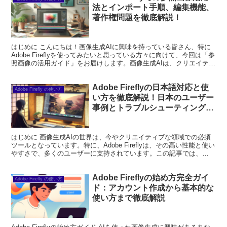
法とインポート手順、編集機能、
著作権問題を徹底解説！
はじめに こんにちは！画像生成AIに興味を持っている皆さん、特に
Adobe Fireflyを使ってみたいと思っている方々に向けて、今回は「参
照画像の活用ガイド」をお届けします。画像生成AIは、クリエイティ
ブなプロジェクトにおいて非常に強力な...
Adobe Fireflyの日本語対応と使
Adobe Firefly の使い方
い方を徹底解説！日本のユーザー
事例とトラブルシューティングも
完全ガイド
はじめに 画像生成AIの世界は、今やクリエイティブな領域での必須
ツールとなっています。特に、Adobe Fireflyは、その高い性能と使い
やすさで、多くのユーザーに支持されています。この記事では、
Adobe Fireflyの基本情報から日...
Adobe Fireflyの始め方完全ガイ
Adobe Firefly の使い方
ド：アカウント作成から基本的な
使い方まで徹底解説