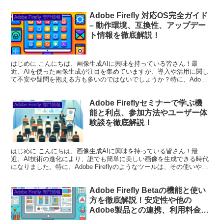
Adobe Firefly 対応OS完全ガイド
Adobe Firefly 専門情報
– 動作環境、互換性、アップデー
ト情報を徹底解説！
はじめに こんにちは、画像生成AIに興味を持っている皆さん！最
近、AIを使った画像生成が注目を集めていますが、導入や活用に関し
て不安や疑問を抱える方も多いのではないでしょうか？特に、Adobe
Fireflyのような新しいツールを使う際には...
Adobe Fireflyセミナーで学ぶ機
Adobe Firefly 専門情報
能と利点、参加方法やユーザー体
験談を徹底解説！
はじめに こんにちは、画像生成AIに興味を持っている皆さん！最
近、AI技術の進化により、誰でも簡単に美しい画像を生成できる時代
になりました。特に、Adobe Fireflyのようなツールは、その使いやす
さと機能の豊富さから、多くのデザイナー...
Adobe Firefly Betaの機能と使い
Adobe Firefly 専門情報
方を徹底解説！安定性や他の
Adobe製品との連携、利用料金や
ユーザー評価も紹介