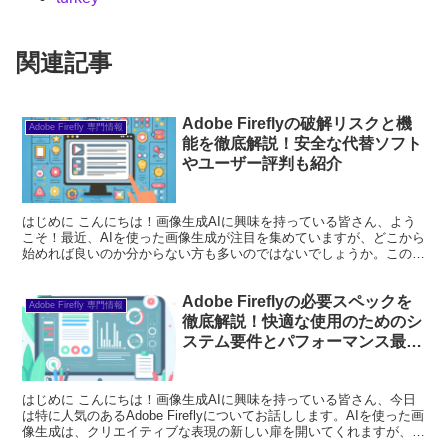
関連記事
Adobe Fireflyの破解リスクと機
Adobe Firefly 専門情報
能を徹底解説！安全な代替ソフト
やユーザー評判も紹介
はじめに こんにちは！画像生成AIに興味を持っている皆さん、よう
こそ！最近、AIを使った画像生成が注目を集めていますが、どこから
始めれば良いのか分からない方も多いのではないでしょうか。この記
事では、Adobe Fireflyを中心に、画像生...
Adobe Fireflyの必要スペックを
Adobe Firefly 専門情報
徹底解説！快適な使用のためのシ
ステム要件とパフォーマンス最適
化ガイド
はじめに こんにちは！画像生成AIに興味を持っている皆さん、今日
は特に人気のあるAdobe Fireflyについてお話しします。AIを使った画
像生成は、クリエイティブな表現の新しい扉を開いてくれますが、そ
のためには適切な環境が必要です。今回...